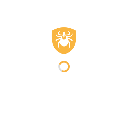
Shop
Anti-Zecken
Hiken
Outdoor
Jagd Kleidung
Waldförsterkleidung
Tropen Kleidung
Anti-Mücken-Kleidung
Wanderbekleidung
Links
Blog
Alles über die Zecke
Alles über die Lyme-Borreliose
Andere Krankheiten durch Lyme
Behandlung der Lyme-Borreliose