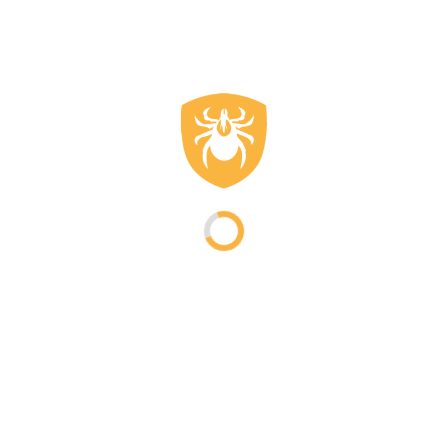
Außenseite der Hose, sondern ist im Garn verarbeitet. So bleibt
es wirksam, selbst bei langem Gebrauch.
Zecken, die mit dem Stoff in Kontakt kommen, werden
desorientiert und kriechen nicht weiter nach oben. In
Kombination mit zum Beispiel
Anti-Zecken-Socken
, sorgst du
für einen geschlossenen Schutz von den Füßen bis zur Hüfte.
Kombiniere mit anderer
Kleidung für vollständigen
Schutz
Eine Hose allein ist nicht immer ausreichend. Zecken beginnen
oft tief, bei den Knöcheln. Kombiniere deshalb deine Damen
Anti-Zecken-Hose mit speziell behandelten Socken. So
verschließt du den Übergang zwischen Hose und Schuh gut.
Trägst du dazu ein langes
Shirt
oder
Jacke
, dann deckst du