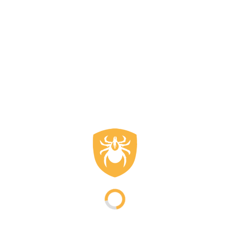
1
teile eines Herren Anti-Zecken-Pol
rren Anti-Zecken-Polos sind aus hochwertigen Materialien wie Bambus
ruchshemmend sind. Egal, ob du dich für kurze oder lange Ärmel ents
 ist für alle Jahreszeiten geeignet: von sommerlichen Spaziergänge
tibakterielle Wirkung des Stoffes sorgt für weniger Geruchsbildung, 
täten sorgt. Das Anti-Zecken-Polo für Männer ist somit nicht nur fun
utz unwiderstehlich machen
 zeckenabweisende Behandlung in der Faserstruktur selbst sitzt, bl
n intakt. Zecken, die mit dem Stoff in Kontakt kommen, werden gelähm
e Wirksamkeit garantiert. Daher bietet das Herren Anti-Zecken-Polo n