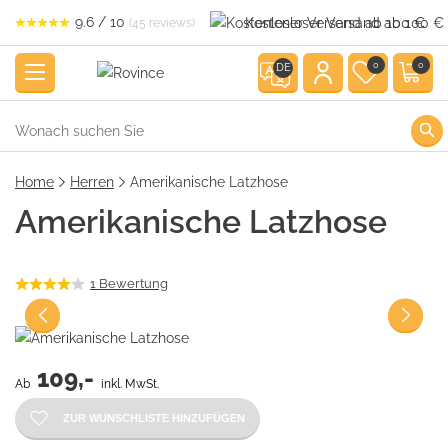
9.6 / 10
Kostenloser Versand ab 100 €
(45 reviews)
0
0
DE
Home
Herren
Amerikanische Latzhose
Amerikanische Latzhose
1
Bewertung
109,-
Ab
inkl. MwSt.
ZUR WUNSCHLISTE HINZUFÜGEN