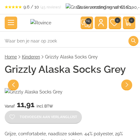
9.6 / 10
Gratis verzending vanaf €100,-
(45 reviews)
0
0
NL
Home
Kinderen
Grizzly Alaska Socks Grey
Grizzly Alaska Socks Grey
11,91
Vanaf
incl. BTW
TOEVOEGEN AAN VERLANGLIJST
Grijze, comfortabele, naadloze sokken. 44% polyester, 29%