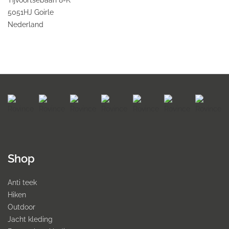
Tijvoortsebaan 8-K
5051HJ Goirle
Nederland
Shop
Anti teek
Hiken
Outdoor
Jacht kleding