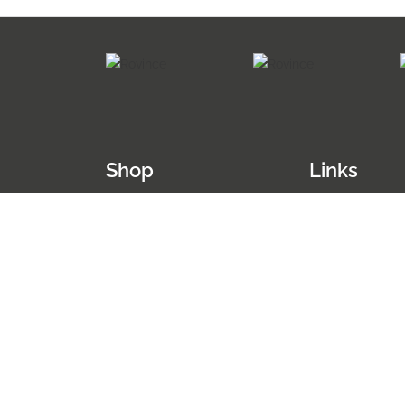
Shop
Links
Anti teek
Nieuws
Hiken
Blog
Outdoor
Alles over de te
Jacht kleding
Alles over de z
Boswachter kleding
Andere ziektes
Tropen kleding
Behandeling zi
Anti mug kleding
Gevolgen van 
Wandelkleding
In je vrijetijd
Overige artikele