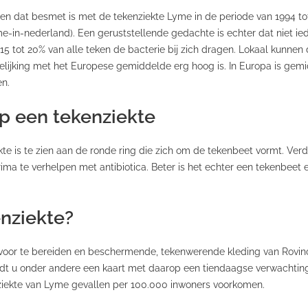
en dat besmet is met de tekenziekte Lyme in de periode van 1994 t
e-in-nederland). Een geruststellende gedachte is echter dat niet ie
 15 tot 20% van alle teken de bacterie bij zich dragen. Lokaal kunnen
vergelijking met het Europese gemiddelde erg hoog is. In Europa is g
en.
p een tekenziekte
te is te zien aan de ronde ring die zich om de tekenbeet vormt. Ver
 prima te verhelpen met antibiotica. Beter is het echter een tekenbe
nziekte?
oor te bereiden en beschermende, tekenwerende kleding van Rovince
ndt u onder andere een kaart met daarop een tiendaagse verwachting
iekte van Lyme gevallen per 100.000 inwoners voorkomen.