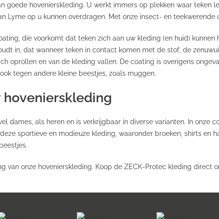
van goede hovenierskleding. U werkt immers op plekken waar teken le
an Lyme op u kunnen overdragen. Met onze insect- en teekwerende o
ating, die voorkomt dat teken zich aan uw kleding (en huid) kunne
houdt in, dat wanneer teken in contact komen met de stof, de zenuwui
ich oprollen en van de kleding vallen. De coating is overigens ongeva
 ook tegen andere kleine beestjes, zoals muggen.
 hovenierskleding
 dames, als heren en is verkrijgbaar in diverse varianten. In onze co
 deze sportieve en modieuze kleding, waaronder broeken, shirts en h
eestjes.
 van onze hovenierskleding. Koop de ZECK-Protec kleding direct o