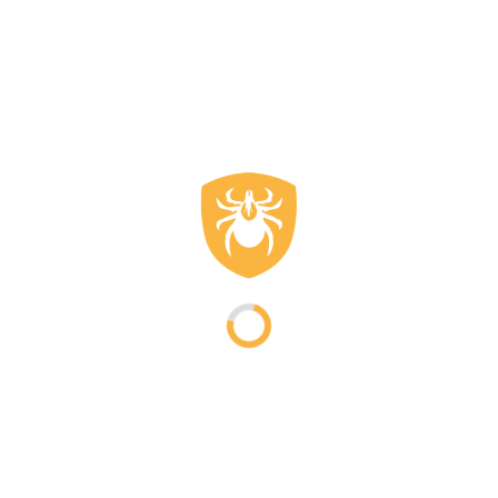
Materiaalkeuze en draagcomfort
Tijdens lange werkdagen is draagcomfort van groot belang.
Kleding boswachter wordt vaak gemaakt van ademende
materialen die vocht reguleren en snel drogen. Dit helpt het
lichaam op temperatuur te blijven bij zowel inspanning als
rustmomenten. Slijtvastheid speelt ook een rol. Stoffen moeten
bestand zijn tegen takken, struiken en herhaald wassen zonder
hun werking te verliezen.
Geschikt voor wisselende
omstandigheden
Boswachter kleding wordt gebruikt in uiteenlopende
omstandigheden. Van koele ochtenden tot warme middagen en
van droge paden tot natte ondergrond. Daarom is
functionaliteit belangrijk. Veel kledingstukken zijn ontworpen