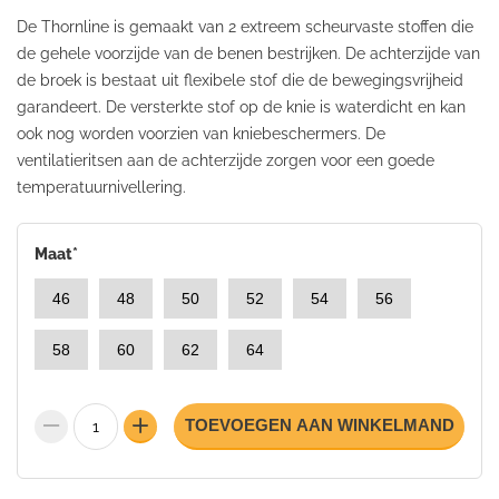
De Thornline is gemaakt van 2 extreem scheurvaste stoffen die
de gehele voorzijde van de benen bestrijken. De achterzijde van
de broek is bestaat uit flexibele stof die de bewegingsvrijheid
garandeert. De versterkte stof op de knie is waterdicht en kan
ook nog worden voorzien van kniebeschermers. De
ventilatieritsen aan de achterzijde zorgen voor een goede
temperatuurnivellering.
Maat
*
46
48
50
52
54
56
58
60
62
64
TOEVOEGEN AAN WINKELMAND