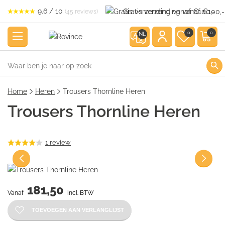
9.6 / 10
Gratis verzending vanaf €100,-
(45 reviews)
0
0
NL
Home
Heren
Trousers Thornline Heren
Trousers Thornline Heren
1
review
181,50
Vanaf
incl. BTW
TOEVOEGEN AAN VERLANGLIJST