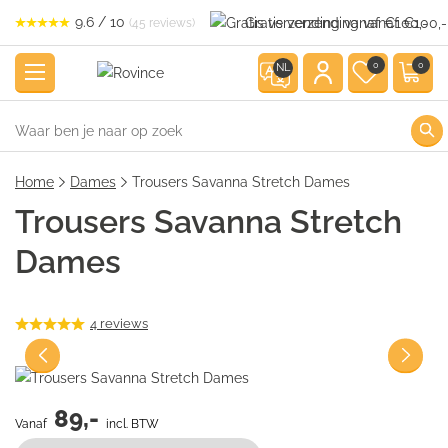
9.6 / 10
Gratis verzending vanaf €100,-
(45 reviews)
0
0
NL
Home
Dames
Trousers Savanna Stretch Dames
Trousers Savanna Stretch
Dames
4
reviews
89,-
Vanaf
incl. BTW