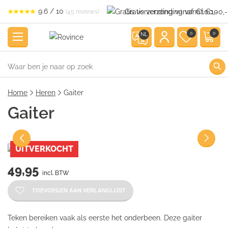
9.6 / 10
Gratis verzending vanaf €100,-
(45 reviews)
0
0
NL
Home
Heren
Gaiter
Gaiter
UITVERKOCHT
49,95
incl. BTW
TOEVOEGEN AAN VERLANGLIJST
Teken bereiken vaak als eerste het onderbeen. Deze gaiter